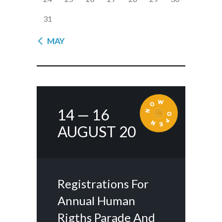
31
« MAY
14 — 16
AUGUST 20
Registrations For
Annual Human
Rigths Parade And