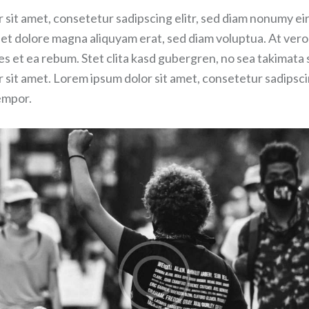
 sit amet, consetetur sadipscing elitr, sed diam nonumy 
e et dolore magna aliquyam erat, sed diam voluptua. At ver
es et ea rebum. Stet clita kasd gubergren, no sea takimata
sit amet. Lorem ipsum dolor sit amet, consetetur sadipscin
empor.