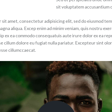
sit voluptatem accusantium
sit amet, consectetur adipisicing elit, sed do eiusmod tem
magna aliqua. Excep enim ad minim veniam, quis nostru exer
iquip ex ea commodo consequatuis aute irure dolor ex ea rep
se cillum dolore eu fugiat nulla pariatur. Excepteur sint olo
 esse cillumccaecat.