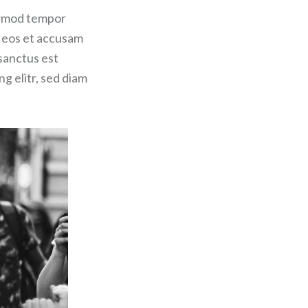
eirmod tempor
o eos et accusam
 sanctus est
g elitr, sed diam