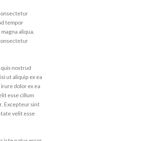
 consectetur
mod tempor
e magna aliqua.
 consectetur
 quis nostrud
si ut aliquip ex ea
rure dolor ex ea
lit esse cillum
r. Excepteur sint
tate velit esse
s iste natus error