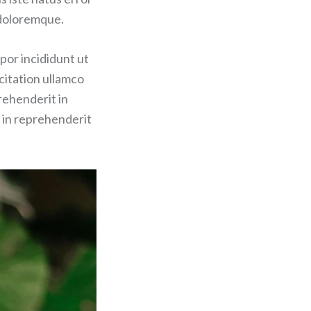
 doloremque.
por incididunt ut
citation ullamco
rehenderit in
r in reprehenderit