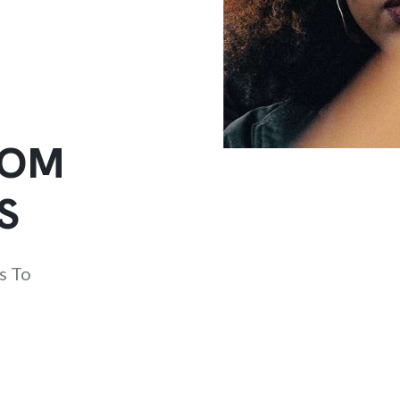
ROM
S
s To