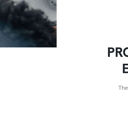
PR
The