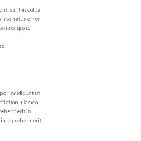
nt, sunt in culpa
s iste natus error
e ipsa quae.
bo.
por incididunt ut
citation ullamco
rehenderit in
r in reprehenderit