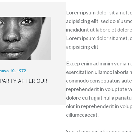
Lorem ipsum dolor sit amet,
adipisicing elit, sed do eius
incididunt ut labore et dolor
Lorem ipsum dolor sit amet,
adipisicing elit
Excep enim ad minim veniam,
mayo 10, 1972
exercitation ullamco laboris ni
commodo consequatuis aute i
PARTY AFTER OUR
reprehenderit in voluptate ve
dolore eu fugiat nulla pariatu
olor in reprehenderit in volup
cillumccaecat.
Sed ut perspiciatis unde omni