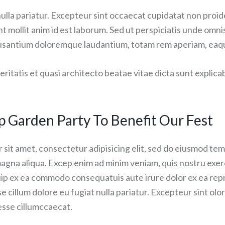
ulla pariatur. Excepteur sint occaecat cupidatat non proide
nt mollit anim id est laborum. Sed ut perspiciatis unde omni
usantium doloremque laudantium, totam rem aperiam, eaqu
veritatis et quasi architecto beatae vitae dicta sunt explica
p Garden Party To Benefit Our Fest
sit amet, consectetur adipisicing elit, sed do eiusmod tem
magna aliqua. Excep enim ad minim veniam, quis nostru exer
iquip ex ea commodo consequatuis aute irure dolor ex ea rep
se cillum dolore eu fugiat nulla pariatur. Excepteur sint olo
 esse cillumccaecat.