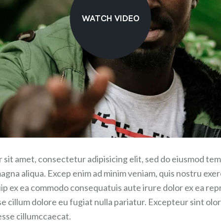
WATCH VIDEO
sit amet, consectetur adipisicing elit, sed do eiusmod tem
magna aliqua. Excep enim ad minim veniam, quis nostru exer
iquip ex ea commodo consequatuis aute irure dolor ex ea rep
se cillum dolore eu fugiat nulla pariatur. Excepteur sint olo
 esse cillumccaecat.