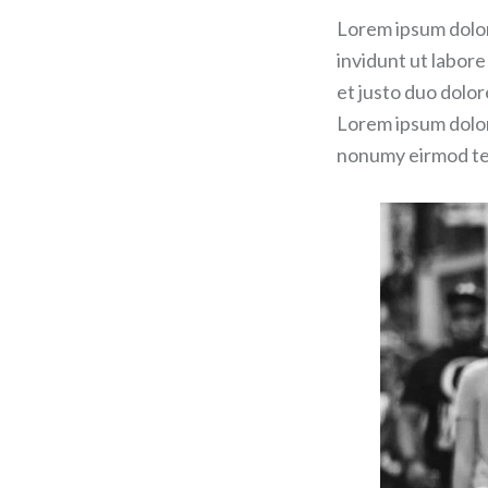
Lorem ipsum dolor
invidunt ut labor
et justo duo dolor
Lorem ipsum dolor 
nonumy eirmod t