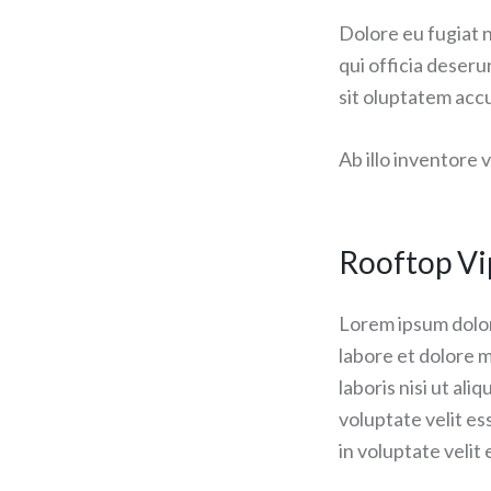
Dolore eu fugiat n
qui officia deseru
sit oluptatem acc
Ab illo inventore 
Rooftop Vi
Lorem ipsum dolor 
labore et dolore 
laboris nisi ut al
voluptate velit es
in voluptate velit