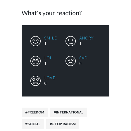
What's your reaction?
SMILE
ANGRY
1
1
LOL
SAD
1
0
LOVE
0
FREEDOM
INTERNATIONAL
SOCIAL
STOP RACISM